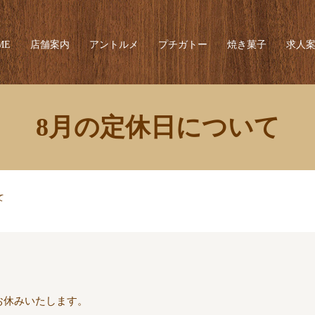
ME
店舗案内
アントルメ
プチガトー
焼き菓子
求人
8月の定休日について
て
1はお休みいたします。